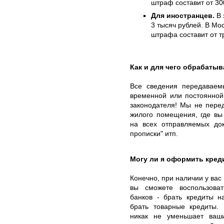
штраф составит от 30
Для иностранцев.
В 
3 тысяч рублей. В Мо
штрафа составит от т
Как и для чего обрабаты
Все сведения передаваем
временной или постоянной
законодателя! Мы не пере
жилого помещения, где вы 
на всех отправляемых док
прописки" итп.
Могу ли я оформить кред
Конечно, при наличии у вас
вы сможете воспользова
банков - брать кредиты н
брать товарные кредиты.
никак не уменьшает ваш