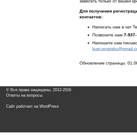
зависеть только от вашей к
Для получения регистраци
контактов:
Написать нам в чат T
Позвоните нам
7-937
Напишите нам письмо
kupi.propisku@gmail.
Обновление страницы: 01.0
© Все права защищены, 2012-2026
Ответы на вопросы.
Сайт работает на WordPress