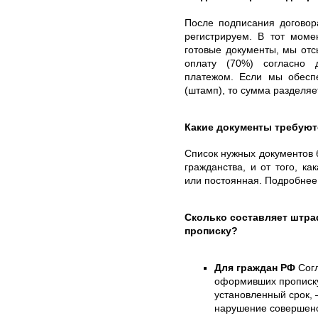
После подписания договор
регистрируем. В тот моме
готовые документы, мы от
оплату (70%) согласно 
платежом. Если мы обесп
(штамп), то сумма разделяе
Какие документы требуют
Список нужных документов б
гражданства, и от того, к
или постоянная. Подробнее
Сколько составляет штр
прописку?
Для граждан РФ
Согл
оформивших прописку
установленный срок, 
нарушение совершено